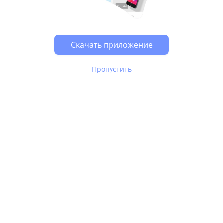
Возможно, у Вас включен блокировщик рекламы, он
может влиять на работу сайта.
Скачать приложение
Пропустить
В Юле используются
рекомендательные технологии