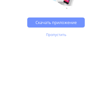
Возможно, у Вас включен блокировщик рекламы, он
может влиять на работу сайта.
Скачать приложение
Пропустить
В Юле используются
рекомендательные технологии