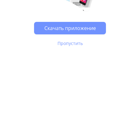
Возможно, у Вас включен блокировщик рекламы, он
может влиять на работу сайта.
Скачать приложение
Пропустить
В Юле используются
рекомендательные технологии