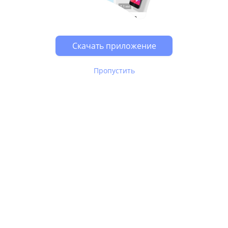
Возможно, у Вас включен блокировщик рекламы, он
может влиять на работу сайта.
Скачать приложение
Пропустить
В Юле используются
рекомендательные технологии