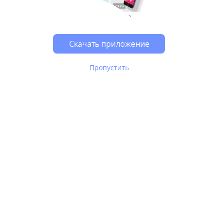
Возможно, у Вас включен блокировщик рекламы, он
может влиять на работу сайта.
Скачать приложение
Пропустить
В Юле используются
рекомендательные технологии