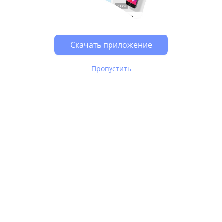
Возможно, у Вас включен блокировщик рекламы, он
может влиять на работу сайта.
Скачать приложение
Пропустить
В Юле используются
рекомендательные технологии