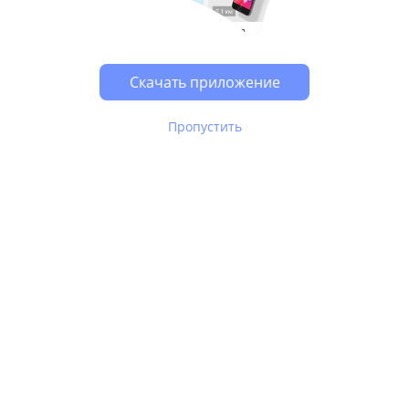
Возможно, у Вас включен блокировщик рекламы, он
может влиять на работу сайта.
Скачать приложение
Пропустить
В Юле используются
рекомендательные технологии