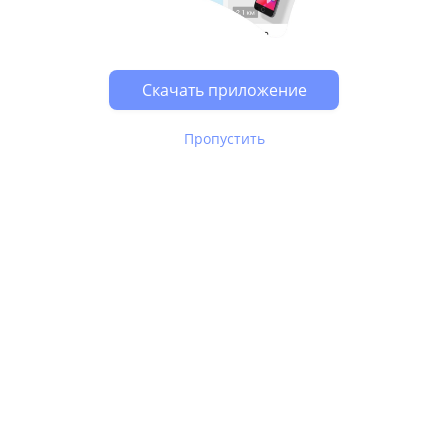
Возможно, у Вас включен блокировщик рекламы, он
может влиять на работу сайта.
Скачать приложение
Пропустить
В Юле используются
рекомендательные технологии