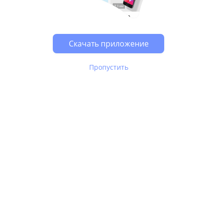
Возможно, у Вас включен блокировщик рекламы, он
может влиять на работу сайта.
Скачать приложение
Пропустить
В Юле используются
рекомендательные технологии