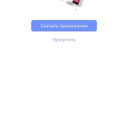
Возможно, у Вас включен блокировщик рекламы, он
может влиять на работу сайта.
Скачать приложение
Пропустить
В Юле используются
рекомендательные технологии