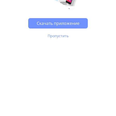
Возможно, у Вас включен блокировщик рекламы, он
может влиять на работу сайта.
Скачать приложение
Пропустить
В Юле используются
рекомендательные технологии