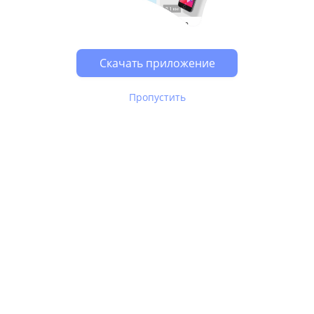
Возможно, у Вас включен блокировщик рекламы, он
может влиять на работу сайта.
Скачать приложение
Пропустить
В Юле используются
рекомендательные технологии