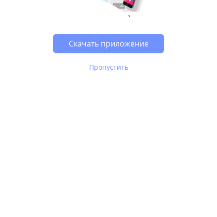
Возможно, у Вас включен блокировщик рекламы, он
может влиять на работу сайта.
Скачать приложение
Пропустить
В Юле используются
рекомендательные технологии