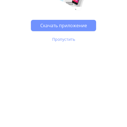
Возможно, у Вас включен блокировщик рекламы, он
может влиять на работу сайта.
Скачать приложение
Пропустить
В Юле используются
рекомендательные технологии