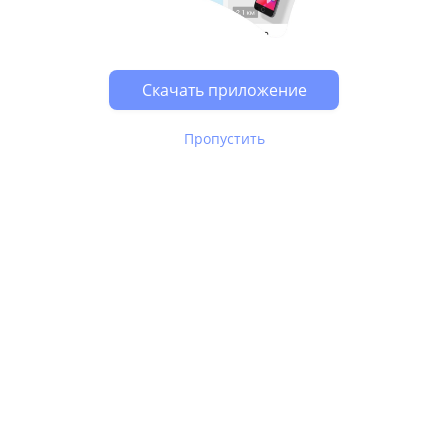
Возможно, у Вас включен блокировщик рекламы, он
может влиять на работу сайта.
Скачать приложение
Пропустить
В Юле используются
рекомендательные технологии