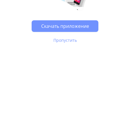
Возможно, у Вас включен блокировщик рекламы, он
может влиять на работу сайта.
Скачать приложение
Пропустить
В Юле используются
рекомендательные технологии