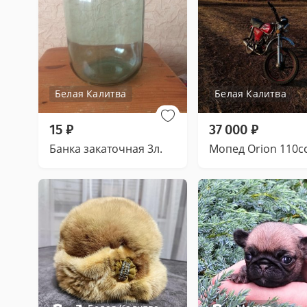
Белая Калитва
Белая Калитва
15
₽
37 000
₽
Банка закаточная 3л.
Мопед Orion 110c