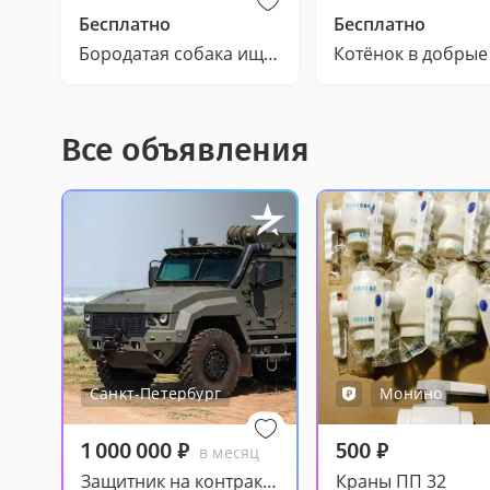
Бесплатно
Бесплатно
Бородатая собака ищет дом, Трис
Котёнок в добрые
Все объявления
Санкт-Петербург
Монино
1 000 000
₽
500
₽
в месяц
Защитник на контракт СВО
Краны ПП 32