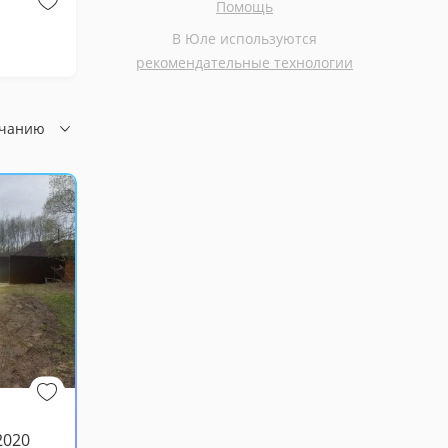
Помощь
Бесплатно
Бесплатно
В Юле используются
Котенок девочка в добрые руки
рекомендательные технологии
лчанию
2020