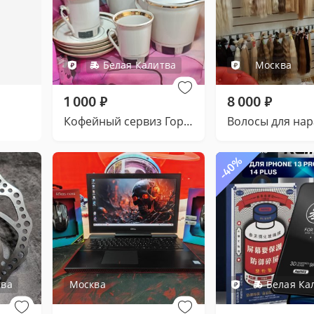
Белая Калитва
Москва
1 000
₽
8 000
₽
Кофейный сервиз Городницкий
-40%
тва
Москва
Белая Ка