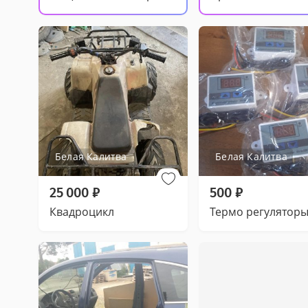
Белая Калитва
Белая Калитва
25 000
₽
500
₽
Квадроцикл