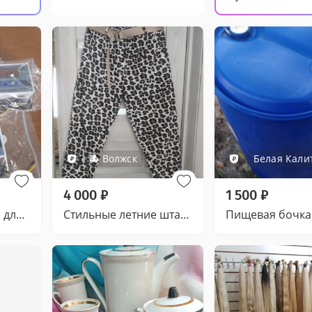
Волжск
Белая Кали
4 000
₽
1 500
₽
Термо регуляторы для инкубатора
Стильные летние штаны больших размеров