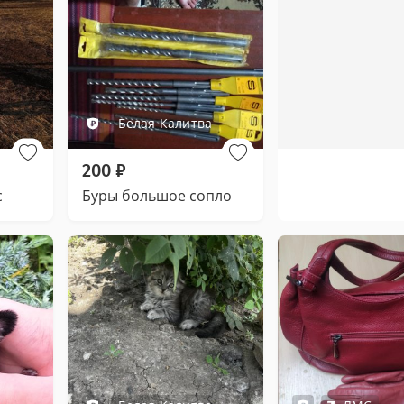
Белая Калитва
200
₽
c
Буры большое сопло