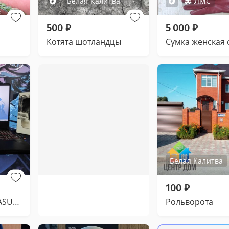
Белая Калитва
ЛМС
500
₽
5 000
₽
Котята шотландцы
Белая Калитва
100
₽
Игровой ноутбук ASUS Ryzen 5 GTX 1650
Рольворота