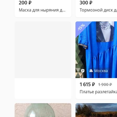
200
₽
300
₽
Маска для ныряния детская
-15%
Москва
1 615
₽
1 900
₽