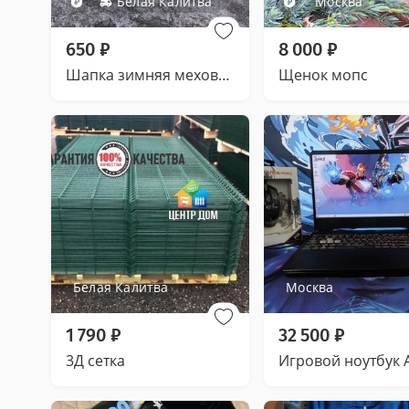
Белая Калитва
Москва
650
₽
8 000
₽
Шапка зимняя меховая женская
Щенок мопс
Белая Калитва
Москва
1 790
₽
32 500
₽
3Д сетка