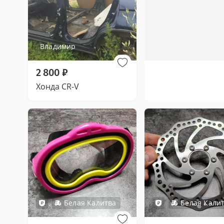
Владимир
2 800
₽
Хонда CR-V
Белая Калитва
Белая Кали