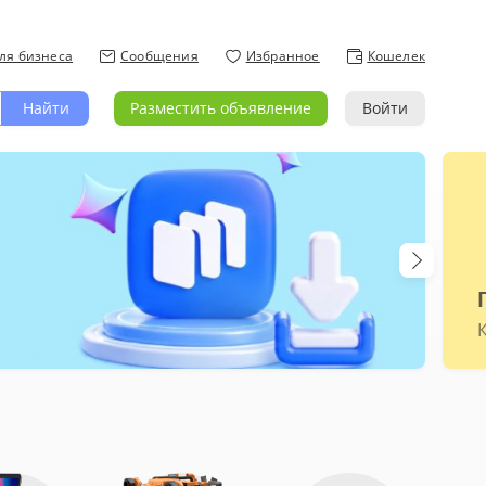
ля бизнеса
Сообщения
Избранное
Кошелек
Найти
Разместить объявление
Войти
ти
енникам