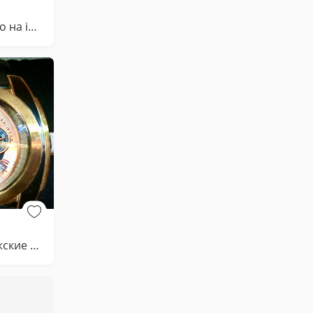
Защитное стекло на iPhone 13 Pro Max/14 Plus
⚪️🔵🔴 Часы мужские Италия Breil Milano - ОРИГИНАЛ