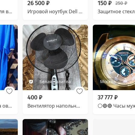
26 500
₽
150
₽
250
₽
Тормозной диск для велосипеда 160 мм
Игровой ноутбук Dell i7-7Gen GTX 1050TI
Белая Калитва
Москва
400
₽
37 777
₽
Платье разлетайка оверсайз в размерах 50-56
Вентилятор напольный Scarlett SC-1175 на запчасти