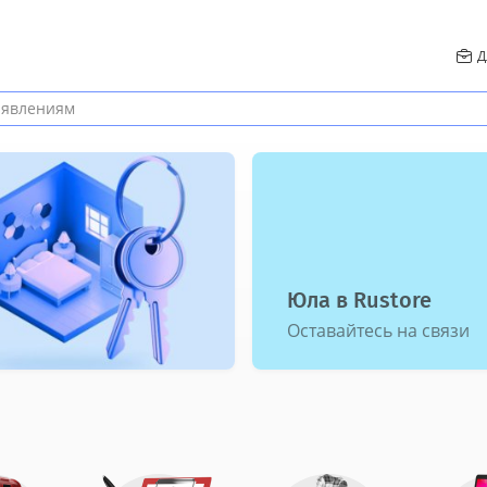
Д
Гид по безопаснос
Как не попасться мош