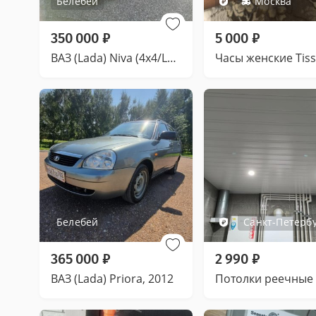
Белебей
Москва
350 000
₽
5 000
₽
ВАЗ (Lada) Niva (4x4/Legend), 2006
Белебей
Санкт-Петерб
365 000
₽
2 990
₽
ВАЗ (Lada) Priora, 2012