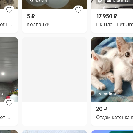
Белебей
Москва
5
₽
17 950
₽
Часы женские Tissot L614
Колпачки
ург
Белебей
20
₽
Потолки реечные от производителя