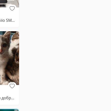
Пк-Планшет Umiio SMART Tablet 16 Max 12 /512 Новый
Отдам катенка в добрые руки