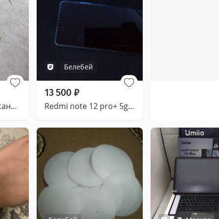
Белебей
13 500
₽
Комнатное расписание - Драцена
Redmi note 12 pro+ 5g . 16/256