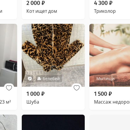
2 000
₽
4 300
₽
и
Кот ищет дом
Триколор
Белебей
Мытищи
1 000
₽
1 500
₽
23 м²
Шуба