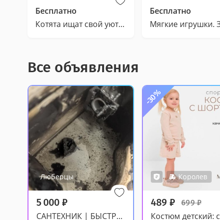
Бесплатно
Бесплатно
Котята ищат свой уютный дом!
Все объявления
-30%
Люберцы
Королев
5 000
₽
489
₽
699
₽
САНТЕХНИК | БЫСТРО И КАЧЕСТВЕННО Оказываю профес