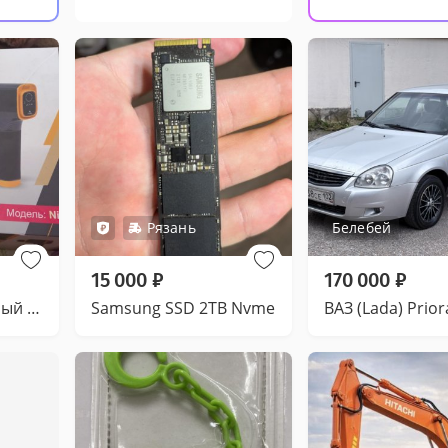
Рязань
Белебей
15 000
₽
170 000
₽
Ручной портативный массажер
Samsung SSD 2TB Nvme
ВАЗ (Lada) Prior