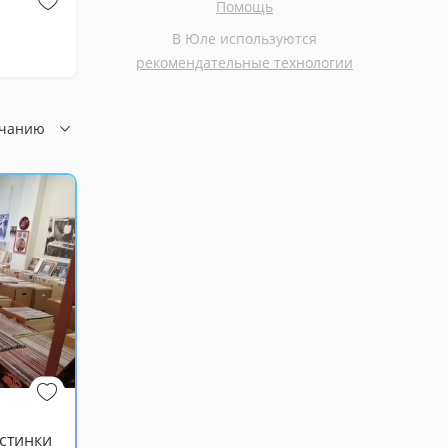
Помощь
Бесплатно
Бесплатно
В Юле используются
Комод для детских вещей
рекомендательные технологии
лчанию
стинки