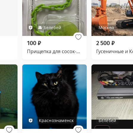
Белебей
Москва
100
₽
2 500
₽
Прищепка для сосок-пустышек
Краснознаменск
Белебей