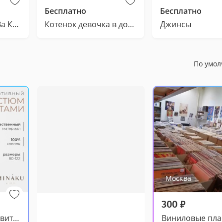
Бесплатно
Бесплатно
Мягкие игрушки. За Какао.
Котенок девочка в добрые руки
Джинсы
По умо
Москва
300
₽
Костюм детский: свитшот, шорты, MINAKU, бежевый.
Виниловые пла