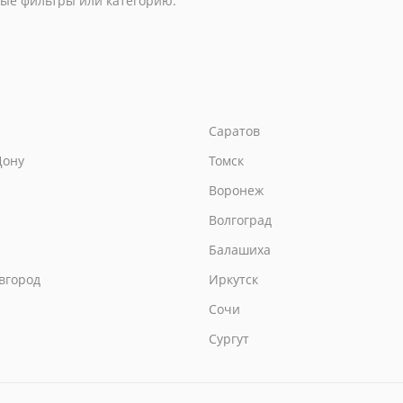
ые фильтры или категорию.
Саратов
Дону
Томск
Воронеж
Волгоград
Балашиха
вгород
Иркутск
Сочи
Сургут