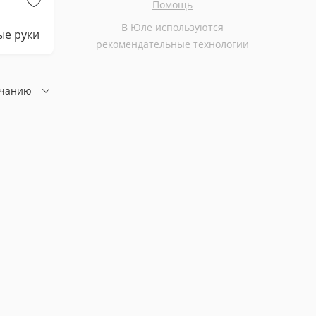
Помощь
Бесплатно
Бесплатно
В Юле используются
ые руки
Котик Мартин в добрые руки
Кошка
рекомендательные технологии
лчанию