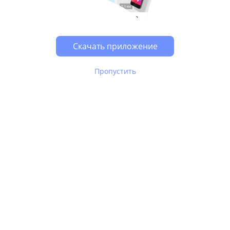
Возможно, у Вас включен блокировщик рекламы, он
может влиять на работу сайта.
Скачать приложение
Пропустить
В Юле используются
рекомендательные технологии