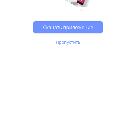
Возможно, у Вас включен блокировщик рекламы, он
может влиять на работу сайта.
Скачать приложение
Пропустить
В Юле используются
рекомендательные технологии