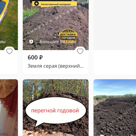
емы
Большие Вяземы
600
₽
Земля серая (верхний слой)