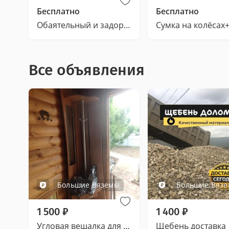
Бесплатно
Бесплатно
Обаятельный и задорный Валли ищет дом!
Все объявления
Большие Вяземы
Большие Вяз
1 500
₽
1 400
₽
Угловая вешалка для одежды
Щебень доставка