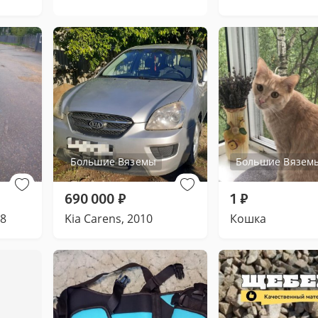
Большие Вяземы
Большие Вязем
690 000
₽
1
₽
08
Kia Carens, 2010
Кошка