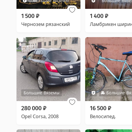
Большие Вяземы
Большие Вяз
1 500
₽
1 400
₽
Чернозем рязанский
Большие Вяземы
Большие В
280 000
₽
16 500
₽
Opel Corsa, 2008
Велосипед.