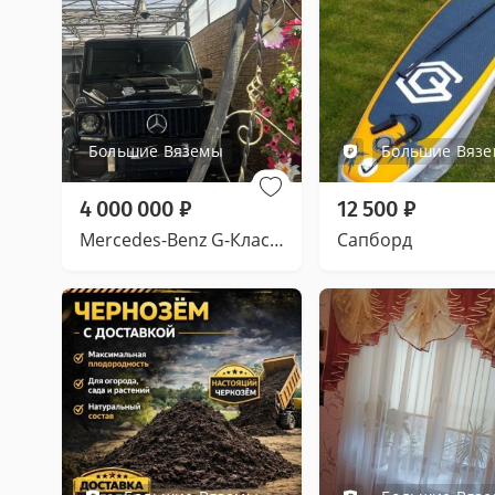
Большие Вяземы
Большие Вяз
4 000 000
₽
12 500
₽
Mercedes-Benz G-Класс, 2007
Сапборд