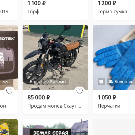
1 100
₽
1 200
₽
2019
Торф
Термо сумка
яземы
Большие Вяземы
Большие
85 000
₽
1 050
₽
фон
Продам мопед Скаут 125 (49)
Перчатки