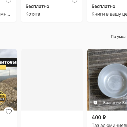
Бесплатно
Бесплатно
Сумка на колёсах+много вещей+обувь+самокат В ДАР
Котята
Книги в вашу ц
По умо
емы
Большие В
400
₽
Таз алюминиев