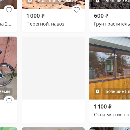
емы
Большие Вяземы
Большие В
1 000
₽
600
₽
Ламбрикен ширина 2 метра
Перегной, навоз
Грунт растител
яземы
Большие В
1 100
₽