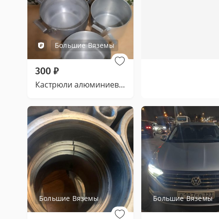
Большие Вяземы
300
₽
Кастрюли алюминиевые
Большие Вяземы
Большие Вяземы