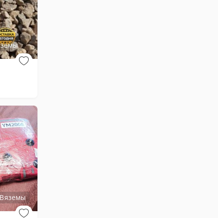
яземы
 Вяземы