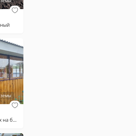
яземы
ьный
яземы
Окна мягкие пвх на беседку, крыльцо