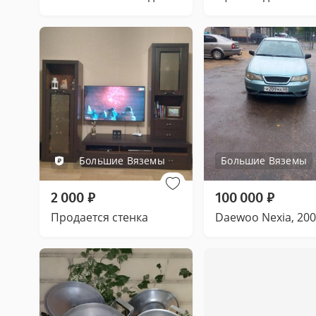
Большие Вяземы
Большие Вяземы
2 000
₽
100 000
₽
Продается стенка
Daewoo Nexia, 20