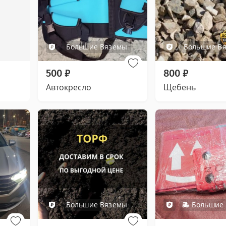
Большие Вяземы
Большие В
500
₽
800
₽
Автокресло
Щебень
Большие Вяземы
Большие