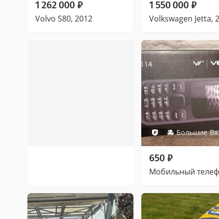
1 262 000
₽
1 550 000
₽
Volvo S80, 2012
Volkswagen Jetta, 
Большие В
650
₽
Мобильный теле