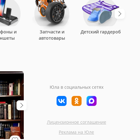
ефоны и
Запчасти и
Детский гардероб
аншеты
автотовары
Юла в социальных сетях
Лицензионное соглашение
Москва
Большие Вяз
Реклама на Юле