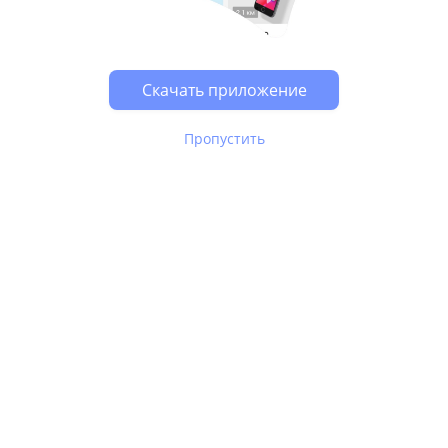
Возможно, у Вас включен блокировщик рекламы, он
может влиять на работу сайта.
Скачать приложение
Пропустить
В Юле используются
рекомендательные технологии