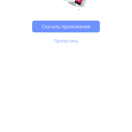
Возможно, у Вас включен блокировщик рекламы, он
может влиять на работу сайта.
Скачать приложение
Пропустить
В Юле используются
рекомендательные технологии