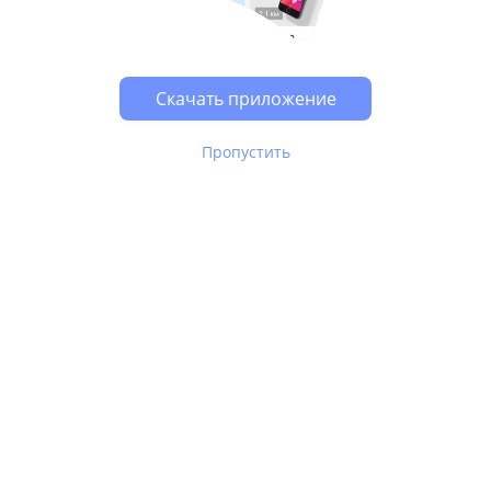
Возможно, у Вас включен блокировщик рекламы, он
может влиять на работу сайта.
Скачать приложение
Пропустить
В Юле используются
рекомендательные технологии