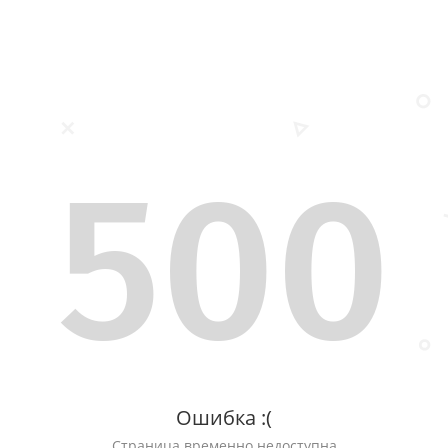
500
Ошибка :(
Страница временно недоступна