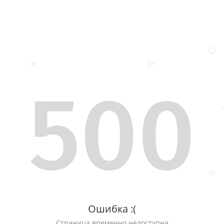
500
Ошибка :(
Страница временно недоступна