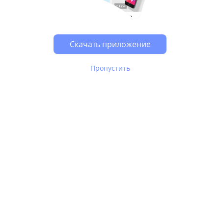
Возможно, у Вас включен блокировщик рекламы, он
может влиять на работу сайта.
Скачать приложение
Пропустить
В Юле используются
рекомендательные технологии