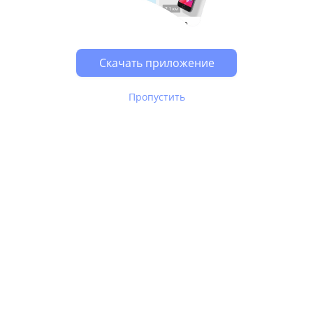
Возможно, у Вас включен блокировщик рекламы, он
может влиять на работу сайта.
Скачать приложение
Пропустить
В Юле используются
рекомендательные технологии