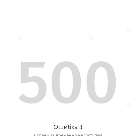
500
Ошибка :(
Страница временно недоступна