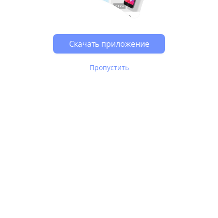
Возможно, у Вас включен блокировщик рекламы, он
может влиять на работу сайта.
Скачать приложение
Пропустить
В Юле используются
рекомендательные технологии