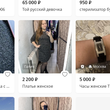
65 000
₽
950
₽
006
Той русский девочка
Галич
Москва
2 200
₽
5 000
₽
Асфальтная крошка с доставкой
Платье женское