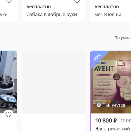
Бесплатно
Бесплатно
руки
Собака в добрые руки
меченосцы
По умо
-10%
Реутов
10 800
₽
12 0