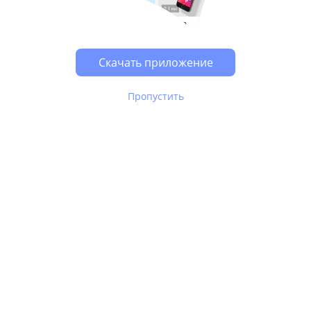
Возможно, у Вас включен блокировщик рекламы, он
может влиять на работу сайта.
Скачать приложение
Пропустить
В Юле используются
рекомендательные технологии