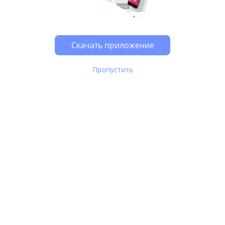
Возможно, у Вас включен блокировщик рекламы, он
может влиять на работу сайта.
Скачать приложение
Пропустить
В Юле используются
рекомендательные технологии