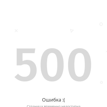
500
Ошибка :(
Страница временно недоступна