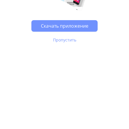
Возможно, у Вас включен блокировщик рекламы, он
может влиять на работу сайта.
Скачать приложение
Пропустить
В Юле используются
рекомендательные технологии