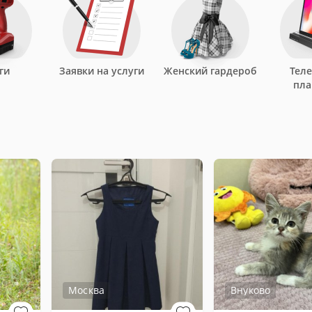
ги
Заявки на услуги
Женский гардероб
Тел
пл
Москва
Внуково