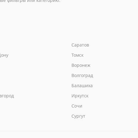
ые фильтры или категорию.
Саратов
Дону
Томск
Воронеж
Волгоград
Балашиха
вгород
Иркутск
Сочи
Сургут