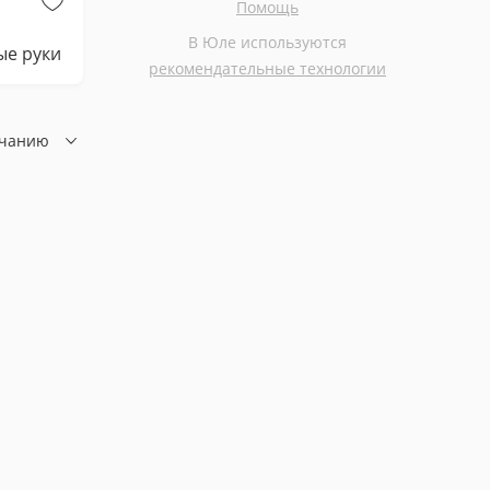
Помощь
Бесплатно
Бесплатно
В Юле используются
ые руки
Котёнок в дар
рекомендательные технологии
лчанию