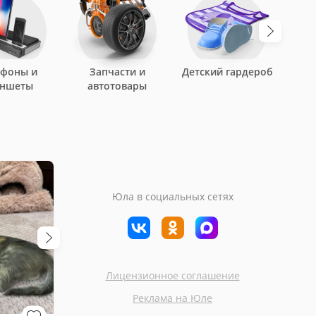
ефоны и
Запчасти и
Детский гардероб
аншеты
автотовары
Юла в социальных сетях
Лицензионное соглашение
Внуково
Лобня
Реклама на Юле