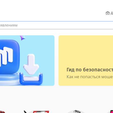
Д
Гид по безопаснос
Как не попасться мош