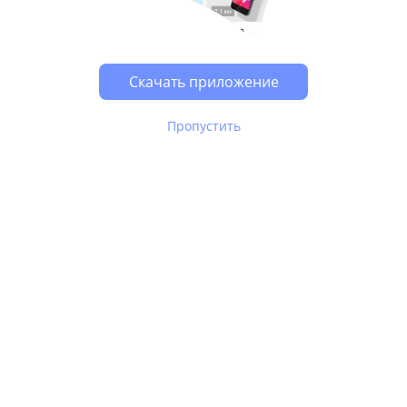
Возможно, у Вас включен блокировщик рекламы, он
может влиять на работу сайта.
Скачать приложение
Пропустить
В Юле используются
рекомендательные технологии