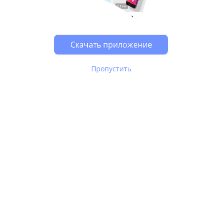
Возможно, у Вас включен блокировщик рекламы, он
может влиять на работу сайта.
Скачать приложение
Пропустить
В Юле используются
рекомендательные технологии