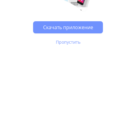
Возможно, у Вас включен блокировщик рекламы, он
может влиять на работу сайта.
Скачать приложение
Пропустить
В Юле используются
рекомендательные технологии