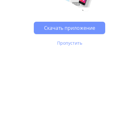
Возможно, у Вас включен блокировщик рекламы, он
может влиять на работу сайта.
Скачать приложение
Пропустить
В Юле используются
рекомендательные технологии