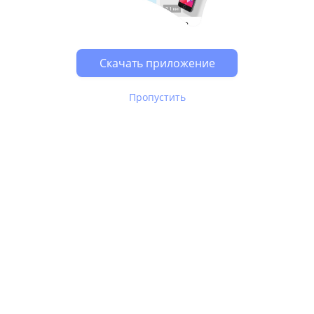
Возможно, у Вас включен блокировщик рекламы, он
может влиять на работу сайта.
Скачать приложение
Пропустить
В Юле используются
рекомендательные технологии