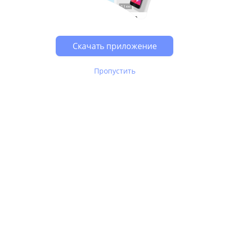
Возможно, у Вас включен блокировщик рекламы, он
может влиять на работу сайта.
Скачать приложение
Пропустить
В Юле используются
рекомендательные технологии