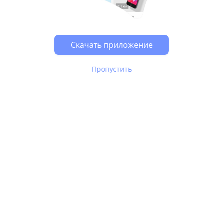
Возможно, у Вас включен блокировщик рекламы, он
может влиять на работу сайта.
Скачать приложение
Пропустить
В Юле используются
рекомендательные технологии