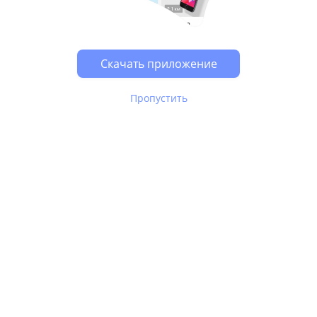
Возможно, у Вас включен блокировщик рекламы, он
может влиять на работу сайта.
Скачать приложение
Пропустить
В Юле используются
рекомендательные технологии