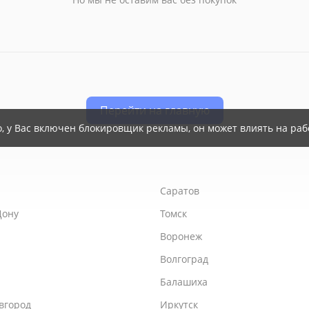
Перейти на главную
Саратов
Дону
Томск
Воронеж
Волгоград
Балашиха
вгород
Иркутск