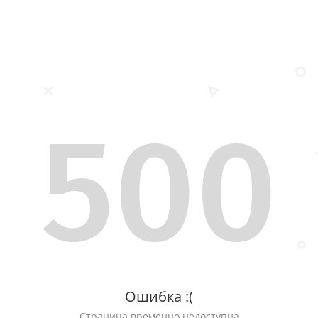
500
Ошибка :(
Страница временно недоступна