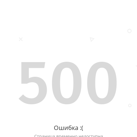
500
Ошибка :(
Страница временно недоступна