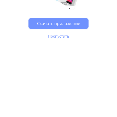
Возможно, у Вас включен блокировщик рекламы, он
может влиять на работу сайта.
Скачать приложение
Пропустить
В Юле используются
рекомендательные технологии