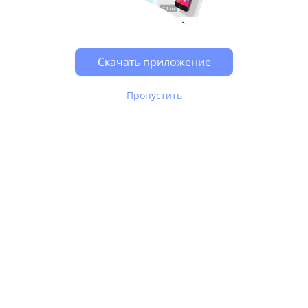
Возможно, у Вас включен блокировщик рекламы, он
может влиять на работу сайта.
Скачать приложение
Пропустить
В Юле используются
рекомендательные технологии